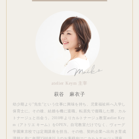
atelier Keym 主宰
萩谷 麻衣子
幼少期より”先生”という仕事に興味を持ち、児童福祉科へ入学し
保育士に。その後、結婚を機に退職。転居先で復職した際、カル
トナージュと出会う。2010年よりカルトナージュ教室atelier Key
m（アトリエ キーム）をOPEN。自宅教室だけでなく、ヴォーグ
学園東京校では定期講座を担当。その他、契約企業へ出向き育成
講師と共に年間3500名以上のお客様向けにカルトナージュ講座