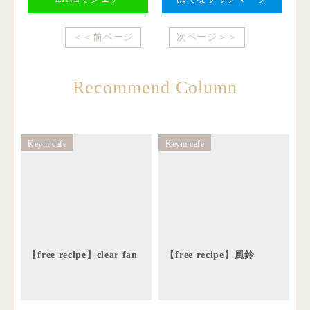
＜＜前ページ
次ページ＞＞
Recommend Column
Keym cafe
Keym cafe
【free recipe】clear fan
【free recipe】風鈴