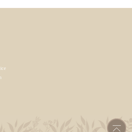
ice
n