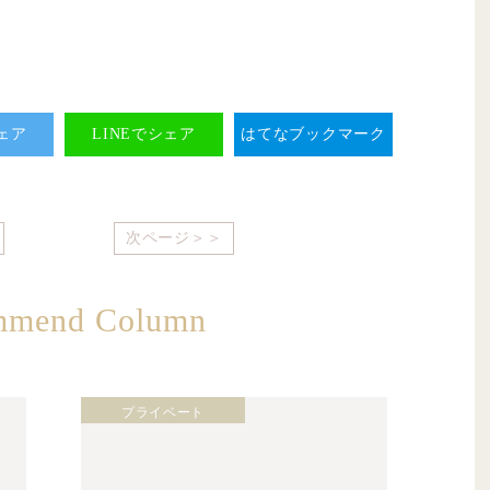
シェア
LINEでシェア
はてなブックマーク
次ページ＞＞
mmend Column
プライベート