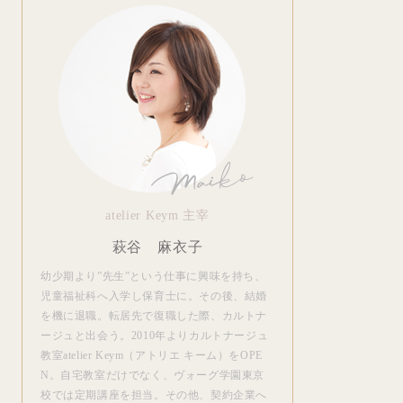
atelier Keym 主宰
萩谷 麻衣子
幼少期より”先生”という仕事に興味を持ち、
児童福祉科へ入学し保育士に。その後、結婚
を機に退職。転居先で復職した際、カルトナ
ージュと出会う。2010年よりカルトナージュ
教室atelier Keym（アトリエ キーム）をOPE
N。自宅教室だけでなく、ヴォーグ学園東京
校では定期講座を担当。その他、契約企業へ