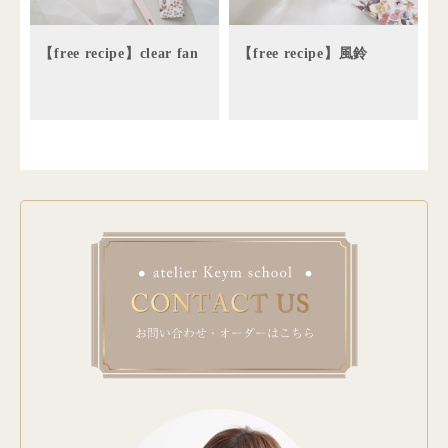
【free recipe】clear fan
【free recipe】風鈴
Keym cafe
Keym aroma candle 使
用方法