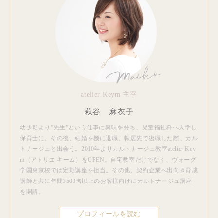
atelier Keym 主宰
萩谷 麻衣子
幼少期より”先生”という仕事に興味を持ち、児童福祉科へ入学し
保育士に。その後、結婚を機に退職。転居先で復職した際、カル
トナージュと出会う。2010年よりカルトナージュ教室atelier Key
m（アトリエ キーム）をOPEN。自宅教室だけでなく、ヴォーグ
学園東京校では定期講座を担当。その他、契約企業へ出向き育成
講師と共に年間3500名以上のお客様向けにカルトナージュ講座
を開講。
プロフィールを読む